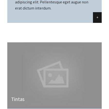
adipiscing elit. Pellentesque eget augue non
erat dictum interdum.
+
Tintas