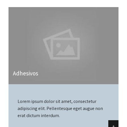
Adhesivos
Lorem ipsum dolor sit amet, consectetur
adipiscing elit. Pellentesque eget augue non
erat dictum interdum.
+