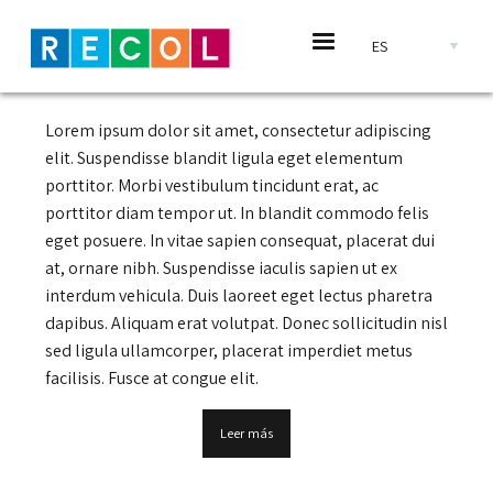
Pasar al contenido principal
Tecnologías
Select your languag
Lorem ipsum dolor sit amet, consectetur adipiscing
elit. Suspendisse blandit ligula eget elementum
porttitor. Morbi vestibulum tincidunt erat, ac
porttitor diam tempor ut. In blandit commodo felis
eget posuere. In vitae sapien consequat, placerat dui
at, ornare nibh. Suspendisse iaculis sapien ut ex
interdum vehicula. Duis laoreet eget lectus pharetra
dapibus. Aliquam erat volutpat. Donec sollicitudin nisl
sed ligula ullamcorper, placerat imperdiet metus
facilisis. Fusce at congue elit.
Leer más