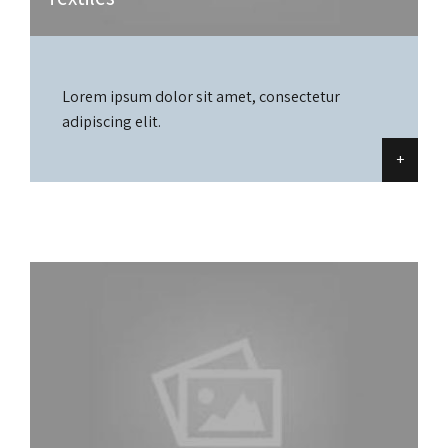
Lorem ipsum dolor sit amet, consectetur
adipiscing elit.
+