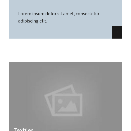
Lorem ipsum dolor sit amet, consectetur
adipiscing elit.
+
Textiles