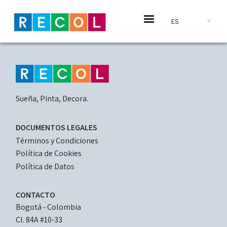
Pasar al contenido principal
Calzado y marroquineria
Select your languag
Sueña, Pinta, Decora.
LEGAL
DOCUMENTOS LEGALES
DOCUMENTS
Términos y Condiciones
Política de Cookies
Política de Datos
CONTACTO
Bogotá - Colombia
Cl. 84A #10-33 