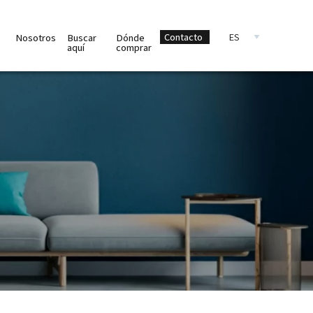
Select your language
Seco
Contacto
Nosotros
Buscar
Dónde
aquí
comprar
nav